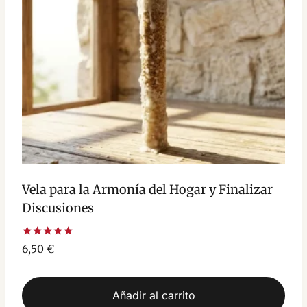
Vela para la Armonía del Hogar y Finalizar
Discusiones
Valorado
6,50
€
con
5.00
de 5
Añadir al carrito