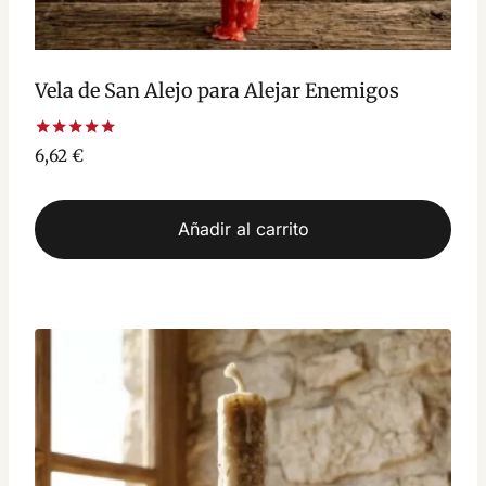
Vela de San Alejo para Alejar Enemigos
Valorado
6,62
€
con
5.00
de 5
Añadir al carrito