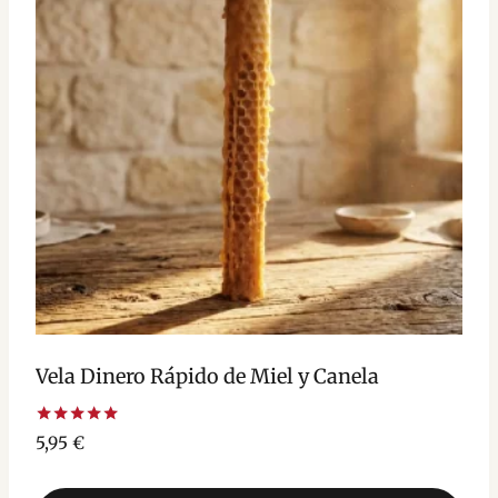
Vela Dinero Rápido de Miel y Canela
Valorado
5,95
€
con
5.00
de 5