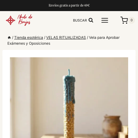
Saltar
Envíos gratis a partir de 49€
al
contenido
BUSCAR
0
/
Tienda esotérica
/
VELAS RITUALIZADAS
/
Vela para Aprobar
Exámenes y Oposiciones