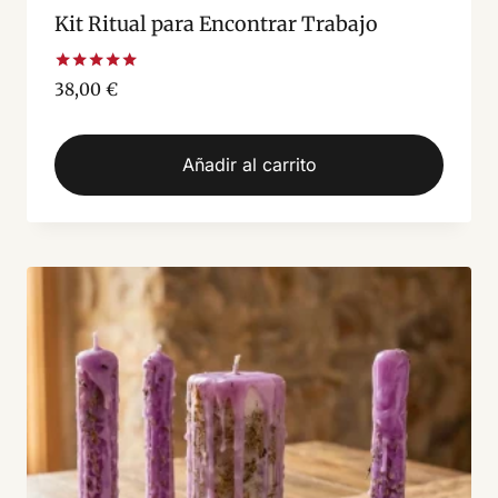
Kit Ritual para Encontrar Trabajo
Valorado
38,00
€
con
5.00
de 5
Añadir al carrito