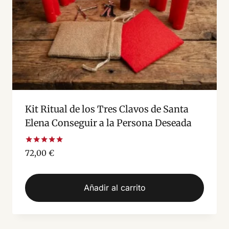
Kit Ritual de los Tres Clavos de Santa
Elena Conseguir a la Persona Deseada
Valorado
72,00
€
con
5.00
de 5
Añadir al carrito