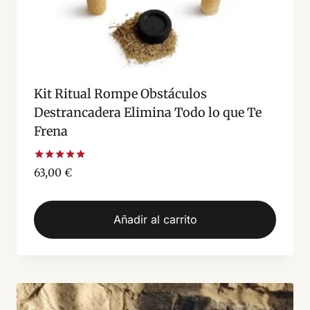
Kit Ritual Rompe Obstáculos
Destrancadera Elimina Todo lo que Te
Frena
Valorado
63,00
€
con
5.00
de 5
Añadir al carrito