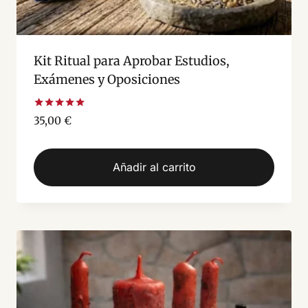
Kit Ritual para Aprobar Estudios,
Exámenes y Oposiciones
Valorado
35,00
€
con
5.00
de 5
Añadir al carrito