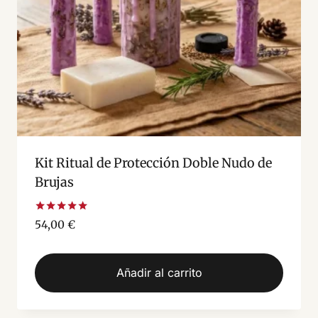
Kit Ritual de Protección Doble Nudo de
Brujas
Valorado
54,00
€
con
5.00
de 5
Añadir al carrito