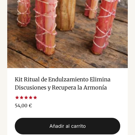
Kit Ritual de Endulzamiento Elimina
Discusiones y Recupera la Armonía
Valorado
54,00
€
con
5.00
de 5
Añadir al carrito