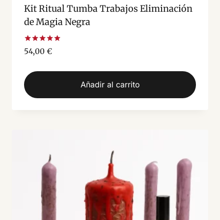
Kit Ritual Tumba Trabajos Eliminación
de Magia Negra
Valorado
54,00
€
con
5.00
de 5
Añadir al carrito