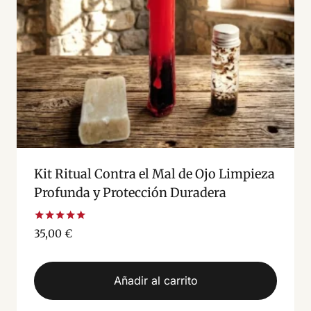
Kit Ritual Contra el Mal de Ojo Limpieza
Profunda y Protección Duradera
Valorado
35,00
€
con
5.00
de 5
Añadir al carrito