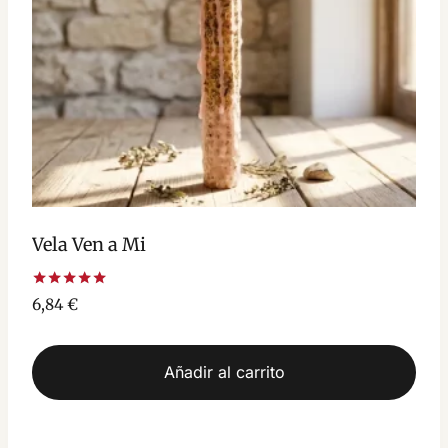
Vela Ven a Mi
Valorado
6,84
€
con
5.00
de 5
Añadir al carrito