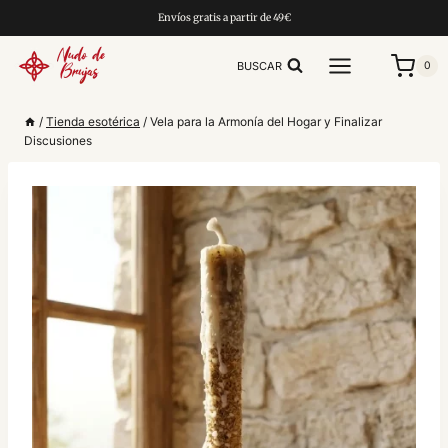
Saltar
Envíos gratis a partir de 49€
al
contenido
BUSCAR
0
/
Tienda esotérica
/
Vela para la Armonía del Hogar y Finalizar
Discusiones