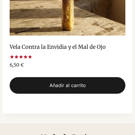
Vela Contra la Envidia y el Mal de Ojo
Valorado
6,50
€
con
5.00
de 5
Añadir al carrito