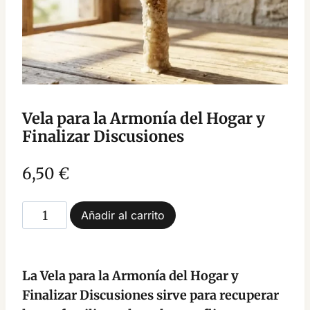
Vela para la Armonía del Hogar y
Finalizar Discusiones
6,50
€
Vela
Añadir al carrito
para
la
Armonía
La Vela para la Armonía del Hogar y
del
Finalizar Discusiones sirve para recuperar
Hogar