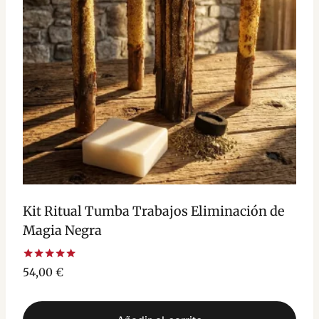
Kit Ritual Tumba Trabajos Eliminación de
Magia Negra
Valorado
54,00
€
con
5.00
de 5