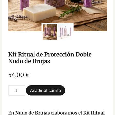
Kit Ritual de Protección Doble
Nudo de Brujas
54,00
€
Kit
Añadir al carrito
Ritual
de
Protección
En
Nudo de Brujas
elaboramos el
Kit Ritual