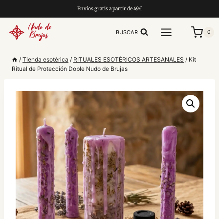
Saltar
Envíos gratis a partir de 49€
al
contenido
BUSCAR
0
/
Tienda esotérica
/
RITUALES ESOTÉRICOS ARTESANALES
/
Kit
Ritual de Protección Doble Nudo de Brujas