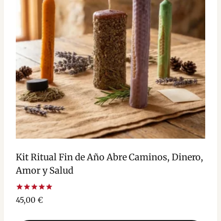
Kit Ritual Fin de Año Abre Caminos, Dinero,
Amor y Salud
Valorado
45,00
€
con
5.00
de 5