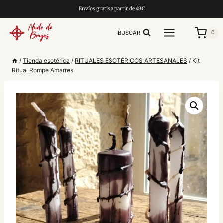
Saltar
Envíos gratis a partir de 49€
al
contenido
BUSCAR
0
/
Tienda esotérica
/
RITUALES ESOTÉRICOS ARTESANALES
/
Kit
Ritual Rompe Amarres