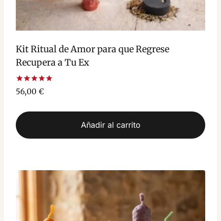
Kit Ritual de Amor para que Regrese
Recupera a Tu Ex
Valorado
56,00
€
con
5.00
de 5
Añadir al carrito