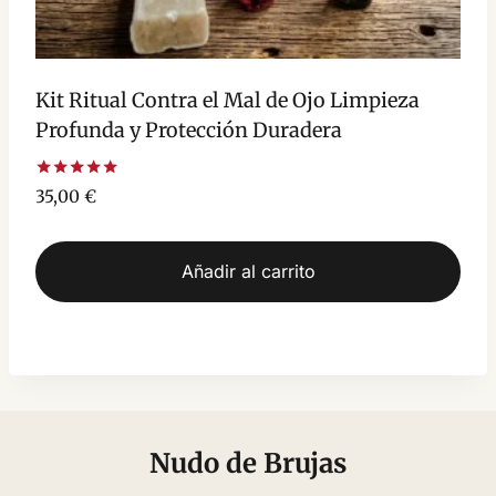
Kit Ritual Contra el Mal de Ojo Limpieza
Profunda y Protección Duradera
Valorado
35,00
€
con
5.00
de 5
Añadir al carrito
Nudo de Brujas