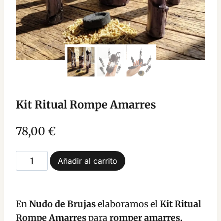
Kit Ritual Rompe Amarres
78,00
€
Kit
Añadir al carrito
Ritual
Rompe
Amarres
En
Nudo de Brujas
elaboramos el
Kit Ritual
cantidad
Rompe Amarres
para
romper amarres,