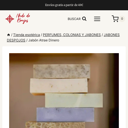
Saltar
Envíos gratis a partir de 49€
al
contenido
BUSCAR
0
/
Tienda esotérica
/
PERFUMES, COLONIAS Y JABONES
/
JABONES
DESPOJOS
/
Jabón Atrae Dinero