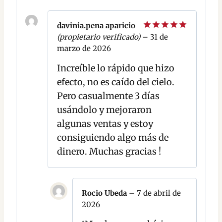
davinia.pena aparicio
(propietario verificado)
–
31 de
Valorado
con
5
de 5
marzo de 2026
Increíble lo rápido que hizo
efecto, no es caído del cielo.
Pero casualmente 3 días
usándolo y mejoraron
algunas ventas y estoy
consiguiendo algo más de
dinero. Muchas gracias !
Rocio Ubeda
–
7 de abril de
2026