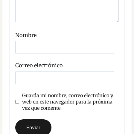
r
i
o
C
o
Nombre
m
e
n
t
a
r
Correo electrónico
i
o
Guarda mi nombre, correo electrónico y
web en este navegador para la próxima
vez que comente.