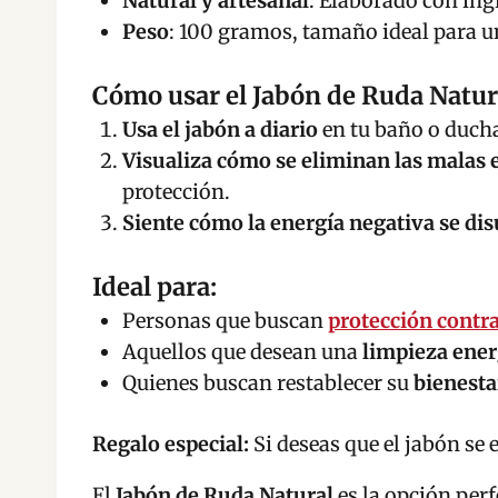
Natural y artesanal
: Elaborado con ing
Peso
: 100 gramos, tamaño ideal para u
Cómo usar el Jabón de Ruda Natur
Usa el jabón a diario
en tu baño o ducha
Visualiza cómo se eliminan las malas 
protección.
Siente cómo la energía negativa se di
Ideal para:
Personas que buscan
protección contra
Aquellos que desean una
limpieza ener
Quienes buscan restablecer su
bienesta
Regalo especial:
Si deseas que el jabón se 
El
Jabón de Ruda Natural
es la opción perf