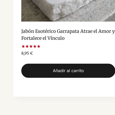
Jabón Esotérico Garrapata Atrae el Amor y
Fortalece el Vínculo
Valorado
8,95
€
con
5.00
de 5
Añadir al carrito