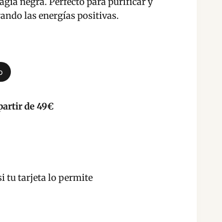
agia negra. Perfecto para purificar y
rando las energías positivas.
o
partir de 49€
i tu tarjeta lo permite