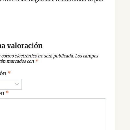
a valoración
 correo electrónico no será publicada.
Los campos
stán marcados con
*
ión
*
ón
*