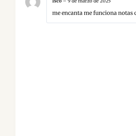
Isco
–
9 de marzo de 2025
me encanta me funciona notas 