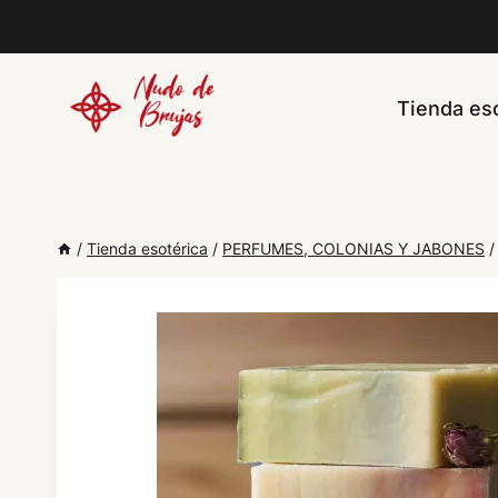
Saltar
al
contenido
Tienda eso
/
Tienda esotérica
/
PERFUMES, COLONIAS Y JABONES
/