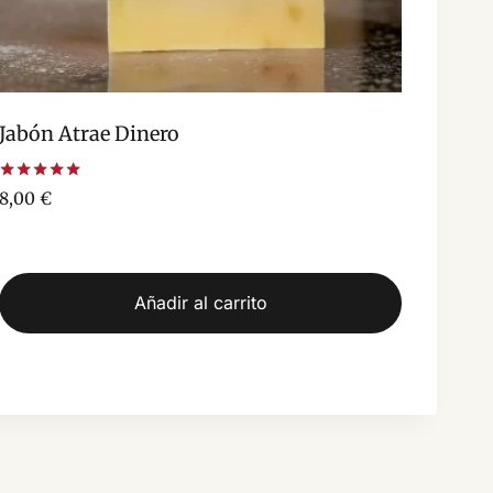
Jabón Atrae Dinero
Valorado
8,00
€
con
5.00
de 5
Añadir al carrito