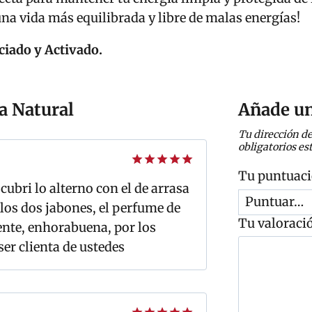
 una vida más equilibrada y libre de malas energías!
ciado y Activado.
a Natural
Añade un
Tu dirección de
obligatorios e
Tu puntuac
Valorado
ubri lo alterno con el de arrasa
con
5
de 5
los dos jabones, el perfume de
Tu valoraci
ente, enhorabuena, por los
C
ser clienta de ustedes
o
m
e
n