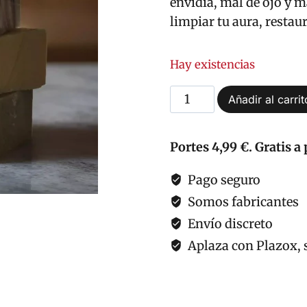
envidia, mal de ojo y m
limpiar tu aura, restau
Hay existencias
Jabón
Añadir al carrit
de
Ruda
Portes 4,99 €. Gratis a 
Natural
cantidad
Pago seguro
Somos fabricantes
Envío discreto
Aplaza con Plazox, s