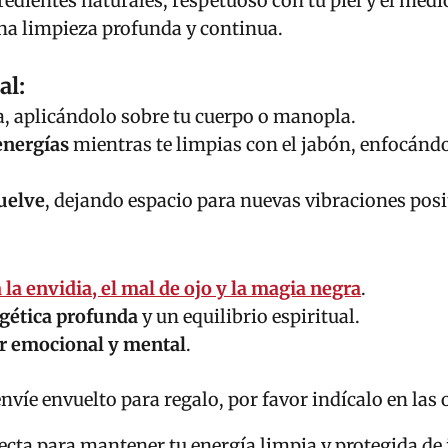
redientes naturales, respetuoso con tu piel y el med
na limpieza profunda y continua.
al:
, aplicándolo sobre tu cuerpo o manopla.
energías
mientras te limpias con el jabón, enfocándot
suelve
, dejando espacio para nuevas vibraciones posi
 la envidia, el mal de ojo y la magia negra
.
gética profunda
y un equilibrio espiritual.
r emocional y mental
.
envíe envuelto para regalo, por favor indícalo en las 
ecta para mantener tu energía limpia y protegida de