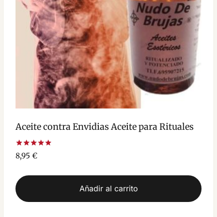
Aceite contra Envidias Aceite para Rituales
Valorado
8,95
€
con
5.00
de 5
Añadir al carrito