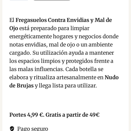
hasta
Contra
Envidias
14,95 €
y
El
Fregasuelos Contra Envidias y Mal de
Mal
Ojo
está preparado para limpiar
de
energéticamente hogares y negocios donde
Ojo
notas envidias, mal de ojo o un ambiente
para
cargado. Su utilización ayuda a mantener
Hogar
los espacios limpios y protegidos frente a
y
las malas influencias. Cada botella se
Negocio
elabora y ritualiza artesanalmente en
Nudo
cantidad
de Brujas
y llega lista para utilizar.
Portes 4,99 €. Gratis a partir de 49€
Pago seguro