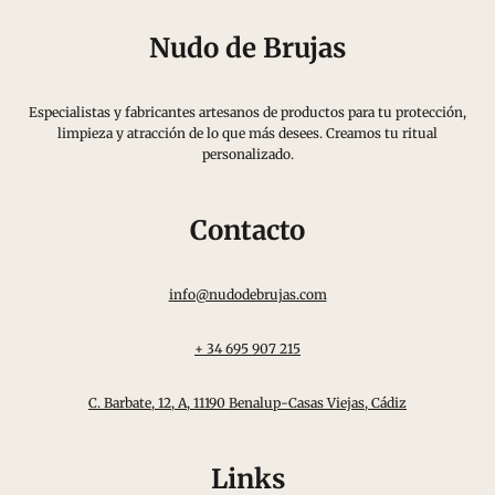
variantes.
Nudo de Brujas
Las
opciones
Especialistas y fabricantes artesanos de productos para tu protección,
se
limpieza y atracción de lo que más desees. Creamos tu ritual
pueden
personalizado.
elegir
en
Contacto
la
página
info@nudodebrujas.com
de
producto
+ 34 695 907 215
C. Barbate, 12, A, 11190 Benalup-Casas Viejas, Cádiz
Links