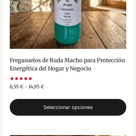
Fregasuelos de Ruda Macho para Protección
Energética del Hogar y Negocio
Valorado
Rango
6,55
€
-
14,95
€
con
de
5.00
de 5
precios:
Seleccionar opciones
desde
6,55 €
Este
hasta
producto
14,95 €