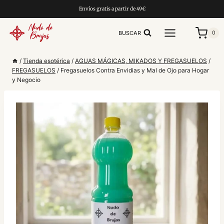
Saltar
Envíos gratis a partir de 49€
al
contenido
BUSCAR
0
/
Tienda esotérica
/
AGUAS MÁGICAS, MIKADOS Y FREGASUELOS
/
FREGASUELOS
/
Fregasuelos Contra Envidias y Mal de Ojo para Hogar
y Negocio