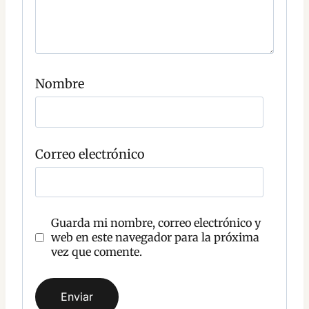
r
i
o
C
o
Nombre
m
e
n
t
a
r
Correo electrónico
i
o
Guarda mi nombre, correo electrónico y
web en este navegador para la próxima
vez que comente.