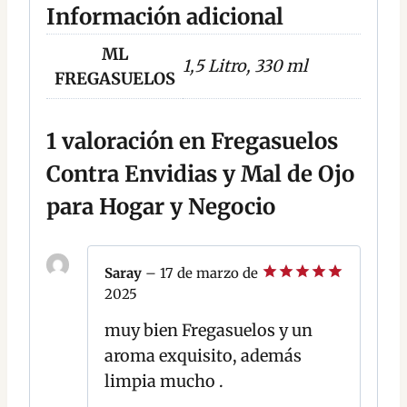
Información adicional
ML
1,5 Litro, 330 ml
FREGASUELOS
1 valoración en
Fregasuelos
Contra Envidias y Mal de Ojo
para Hogar y Negocio
Saray
–
17 de marzo de
2025
Valorado
con
5
de 5
muy bien Fregasuelos y un
aroma exquisito, además
limpia mucho .