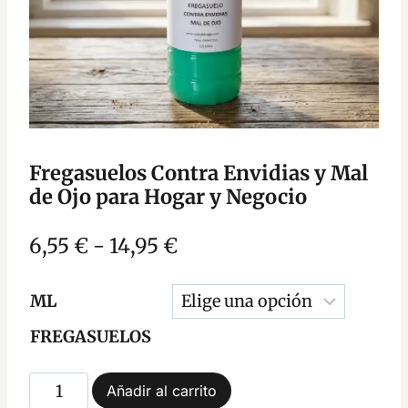
Fregasuelos Contra Envidias y Mal
de Ojo para Hogar y Negocio
Rango
6,55
€
-
14,95
€
de
ML
precios:
FREGASUELOS
desde
6,55 €
Fregasuelos
Añadir al carrito