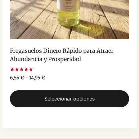
página
de
producto
Fregasuelos Dinero Rápido para Atraer
Abundancia y Prosperidad
Valorado
Rango
6,55
€
-
14,95
€
con
de
5.00
de 5
precios:
Seleccionar opciones
desde
6,55 €
Este
hasta
producto
14,95 €
tiene
múltiples