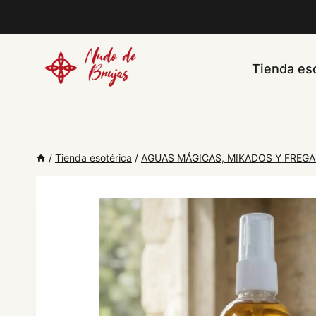
Saltar
al
contenido
Tienda eso
/
Tienda esotérica
/
AGUAS MÁGICAS, MIKADOS Y FREG