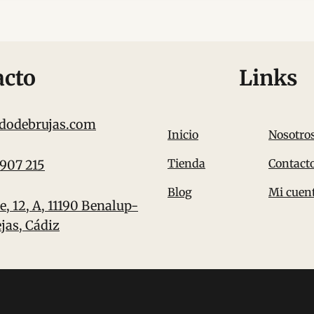
acto
Links
dodebrujas.com
Inicio
Nosotro
Tienda
Contact
 907 215
Blog
Mi cuen
e, 12, A, 11190 Benalup-
jas, Cádiz