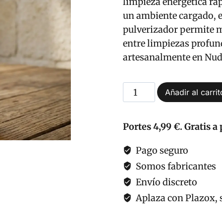
limpieza energética rá
un ambiente cargado, e
pulverizador permite m
entre limpiezas profund
artesanalmente en Nudo
Agua
Añadir al carrit
Contra
Envidias
Portes 4,99 €. Gratis a 
y
Mal
Pago seguro
de
Somos fabricantes
Ojo
Envío discreto
cantidad
Aplaza con Plazox, s