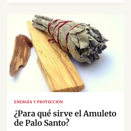
PROTECCIÓN
CONTRA
LA
ENVIDIA:
¿CUÁL
ES
EL
MEJOR
PARA
TI?
ENERGÍA Y PROTECCIÓN
¿Para qué sirve el Amuleto
de Palo Santo?