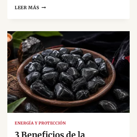
PARA
LEER MÁS
QUÉ
SIRVE
EL
FREGASUELOS
ARRASA
CON
TODO:
LIMPIEZA
ENERGÉTICA
EXTREMA
Y
PROTECCIÓN
DEL
HOGAR
ENERGÍA Y PROTECCIÓN
3 Beneficios de la