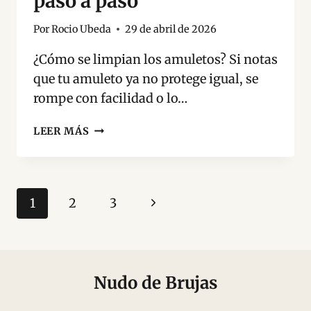
paso a paso
Por
Rocio Ubeda
29 de abril de 2026
¿Cómo se limpian los amuletos? Si notas
que tu amuleto ya no protege igual, se
rompe con facilidad o lo…
CÓMO
LEER MÁS
LIMPIAR
Y
CARGAR
AMULETOS
Navegación
Siguiente
1
2
3
DE
de
PROTECCIÓN
página
PASO
página
A
PASO
Nudo de Brujas