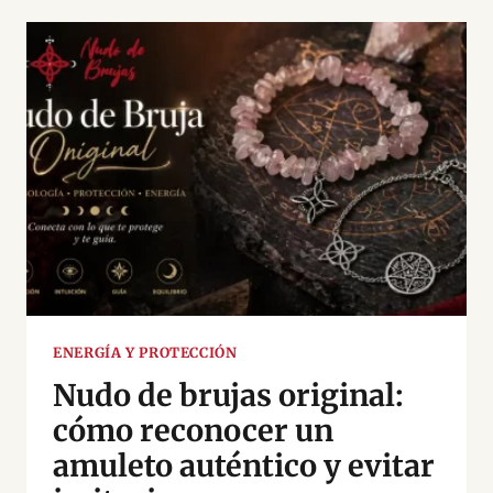
MAL
DE
OJO:
CÓMO
PROTEGERSE
DE
LA
ENVIDIA
Y
LAS
ENERGÍAS
NEGATIVAS
ENERGÍA Y PROTECCIÓN
Nudo de brujas original:
cómo reconocer un
amuleto auténtico y evitar