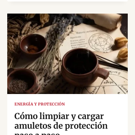
MAL
DE
OJO:
CÓMO
SABER
SI
LO
TIENES
Y
CÓMO
ELIMINARLO
ENERGÍA Y PROTECCIÓN
Cómo limpiar y cargar
amuletos de protección