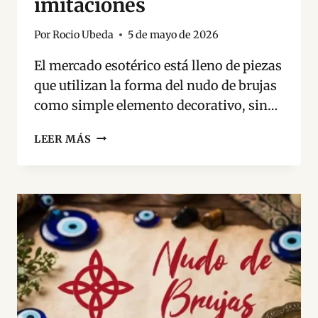
imitaciones
Por
Rocio Ubeda
5 de mayo de 2026
El mercado esotérico está lleno de piezas
que utilizan la forma del nudo de brujas
como simple elemento decorativo, sin…
NUDO
LEER MÁS
DE
BRUJAS
ORIGINAL:
CÓMO
RECONOCER
UN
AMULETO
AUTÉNTICO
Y
EVITAR
IMITACIONES