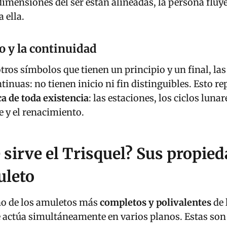
a
dimensiones del ser están alineadas, la persona fluye
e
a ella.
P
r
no y la continuidad
o
otros símbolos que tienen un principio y un final, las
s
tinuas: no tienen inicio ni fin distinguibles. Esto re
p
ca de toda existencia
: las estaciones, los ciclos lunar
e
te y el renacimiento.
r
i
d
 sirve el Trisquel? Sus propie
a
d
leto
y
P
uno de los amuletos más
completos y polivalentes
de 
r
e actúa simultáneamente en varios planos. Estas son