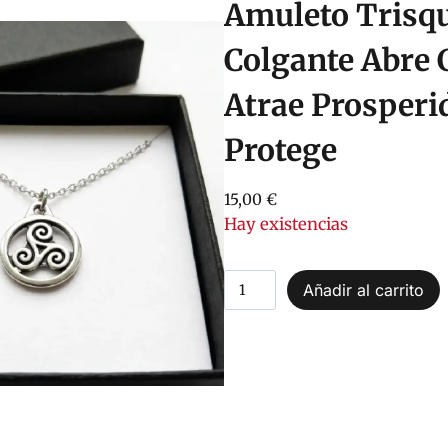
Amuleto Trisq
Colgante Abre 
Atrae Prosperi
Protege
15,00
€
Hay existencias
A
Añadir al carrito
m
u
l
e
t