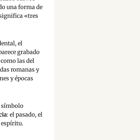
ndo una forma de
 significa «tres
ental, el
aparece grabado
—como las del
edas romanas y
ones y épocas
o símbolo
cia
: el pasado, el
 espíritu.