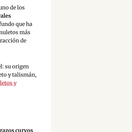
uno de los
rales
ofundo que ha
amuletos más
tracción de
l: su origen
eto y talismán,
etos y
brazos curvos