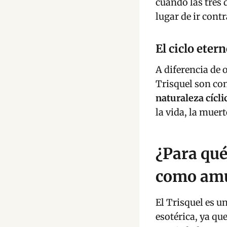
cuando las tres 
lugar de ir contr
El ciclo eter
A diferencia de 
Trisquel son con
naturaleza cícli
la vida, la muer
¿Para qué
como amu
El Trisquel es 
esotérica, ya qu