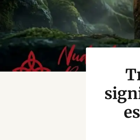
Tr
sign
e