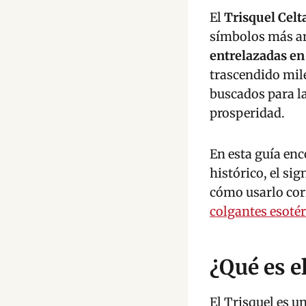
El
Trisquel Celt
símbolos más ant
entrelazadas e
trascendido mil
buscados para la
prosperidad.
En esta guía enc
histórico, el si
cómo usarlo cor
colgantes esotér
¿Qué es e
El Trisquel es u