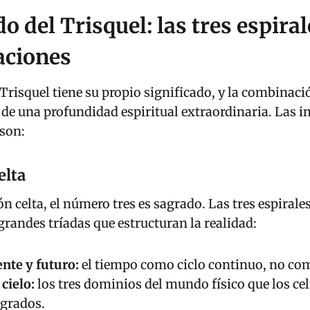
o
o del Trisquel: las tres espiral
T
r
aciones
i
s
 Trisquel tiene su propio significado, y la combinació
q
de una profundidad espiritual extraordinaria. Las i
u
son:
e
l
elta
C
o
n celta, el número tres es sagrado. Las tres espirales
l
grandes tríadas que estructuran la realidad:
g
a
nte y futuro:
el tiempo como ciclo continuo, no com
n
 cielo:
los tres dominios del mundo físico que los cel
t
grados.