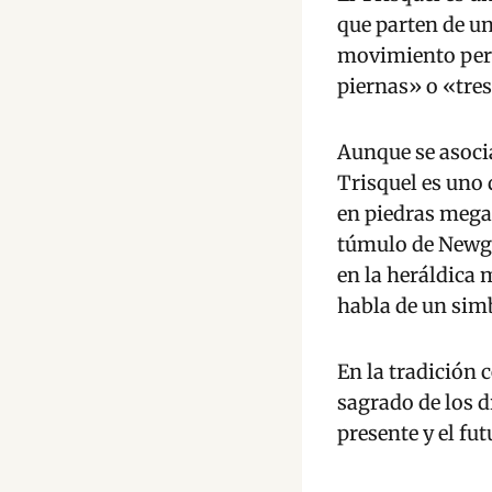
que parten de u
movimiento perp
piernas» o «tre
Aunque se asoci
Trisquel es uno
en piedras mega
túmulo de Newgr
en la heráldica 
habla de un simb
En la tradición 
sagrado de los d
presente y el futu