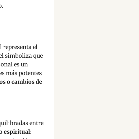
o.
l representa el
uel simboliza que
sonal es un
nes más potentes
os o cambios de
quilibradas entre
o espiritual
: