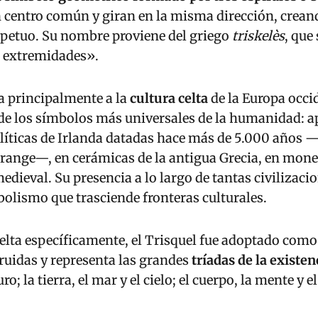
n centro común y giran en la misma dirección, crea
etuo. Su nombre proviene del griego
triskelès
, que
s extremidades».
a principalmente a la
cultura celta
de la Europa occid
 de los símbolos más universales de la humanidad: 
líticas de Irlanda datadas hace más de 5.000 años 
ange—, en cerámicas de la antigua Grecia, en mon
medieval. Su presencia a lo largo de tantas civilizaci
olismo que trasciende fronteras culturales.
celta específicamente, el Trisquel fue adoptado com
ruidas y representa las grandes
tríadas de la existen
ro; la tierra, el mar y el cielo; el cuerpo, la mente y el