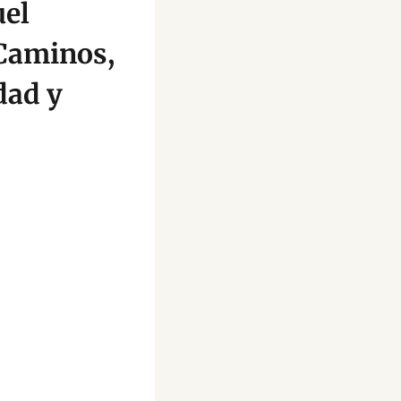
uel
Caminos,
dad y