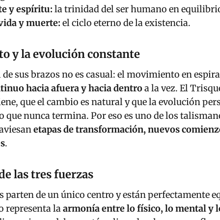
e
 y espíritu:
la trinidad del ser humano en equilibri
A
vida y muerte:
el ciclo eterno de la existencia.
b
r
o y la evolución constante
e
C
 de sus brazos no es casual: el movimiento en espira
a
tinuo hacia afuera y hacia dentro
a la vez. El Trisq
m
tiene, que el cambio es natural y que la evolución per
i
o que nunca termina. Por eso es uno de los talisma
n
raviesan
etapas de transformación, nuevos comienz
o
es
.
s
,
de las tres fuerzas
A
t
es parten de un único centro y están perfectamente e
r
io representa la
armonía entre lo físico, lo mental y l