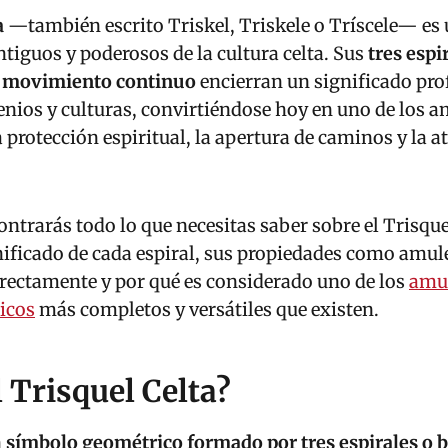
a
—también escrito Triskel, Triskele o Tríscele— es 
iguos y poderosos de la cultura celta. Sus
tres espi
n movimiento continuo
encierran un significado pr
enios y culturas, convirtiéndose hoy en uno de los 
 protección espiritual, la apertura de caminos y la a
ontrarás todo lo que necesitas saber sobre el Trisque
gnificado de cada espiral, sus propiedades como amul
rectamente y por qué es considerado uno de los
amul
icos
más completos y versátiles que existen.
l Trisquel Celta?
n
símbolo geométrico formado por tres espirales o 