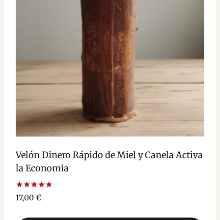
Velón Dinero Rápido de Miel y Canela Activa
la Economia
Valorado
17,00
€
con
5.00
de 5