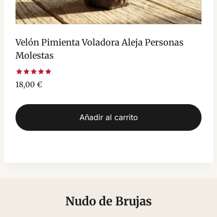
Velón Pimienta Voladora Aleja Personas
Molestas
Valorado
18,00
€
con
5.00
de 5
Añadir al carrito
Nudo de Brujas