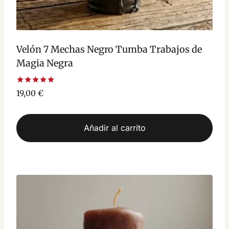
Velón 7 Mechas Negro Tumba Trabajos de
Magia Negra
Valorado
19,00
€
con
5.00
de 5
Añadir al carrito