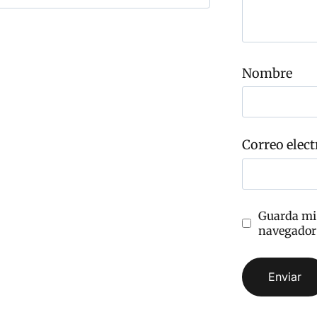
i
o
C
o
Nombre
m
e
n
t
a
r
Correo elect
i
o
Guarda mi 
navegador 