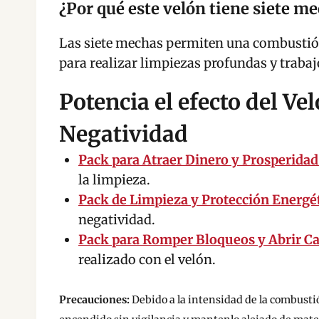
¿Por qué este velón tiene siete m
Las siete mechas permiten una combustión
para realizar limpiezas profundas y traba
Potencia el efecto del 
Negatividad
Pack para Atraer Dinero y Prosperid
la limpieza.
Pack de Limpieza y Protección Energé
negatividad.
Pack para Romper Bloqueos y Abrir 
realizado con el velón.
Precauciones:
Debido a la intensidad de la combustión