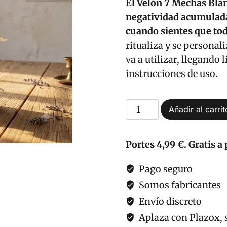
El Velón 7 Mechas Blan
negatividad acumulada
cuando sientes que tod
ritualiza y se personal
va a utilizar, llegando 
instrucciones de uso.
Velón
Añadir al carrit
7
Mechas
Portes 4,99 €. Gratis a 
Blanco
para
Pago seguro
Romper
Somos fabricantes
Bloqueos,
Envío discreto
Limpiar
Aplaza con Plazox, s
Negatividad