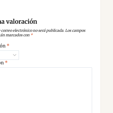
a valoración
 correo electrónico no será publicada.
Los campos
stán marcados con
*
ión
*
ón
*