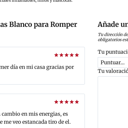
riales inflamables, niños y mascotas.
as Blanco para Romper
Añade un
Tu dirección de
obligatorios e
Tu puntuac
Valorado
mer día en mi casa gracias por
con
5
de 5
Tu valoraci
C
o
m
e
n
Valorado
t
 cambio en mis energias, es
con
5
de 5
a
 me veo estancada tiro de el.
r