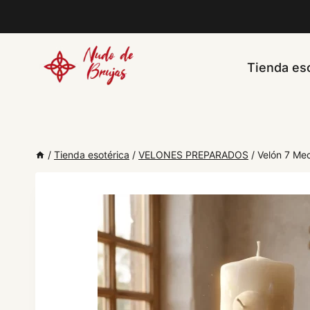
Saltar
al
contenido
Tienda eso
/
Tienda esotérica
/
VELONES PREPARADOS
/
Velón 7 Me