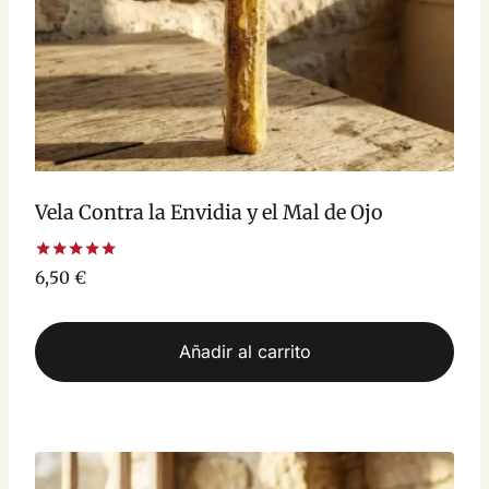
Vela Contra la Envidia y el Mal de Ojo
Valorado
6,50
€
con
5.00
de 5
Añadir al carrito