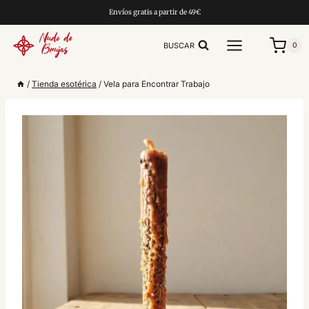
Saltar
Envíos gratis a partir de 49€
al
contenido
BUSCAR
0
/
Tienda esotérica
/
Vela para Encontrar Trabajo