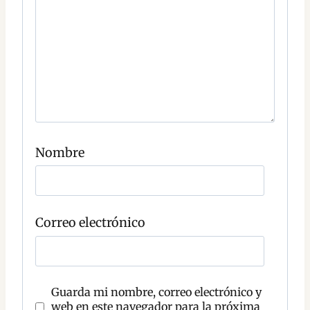
e
n
t
a
r
i
o
C
o
Nombre
m
e
n
t
a
r
Correo electrónico
i
o
Guarda mi nombre, correo electrónico y
web en este navegador para la próxima