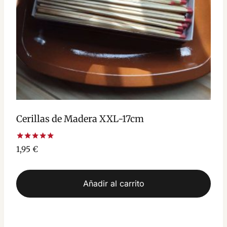
Cerillas de Madera XXL-17cm
Valorado
1,95
€
con
5.00
de 5
Añadir al carrito