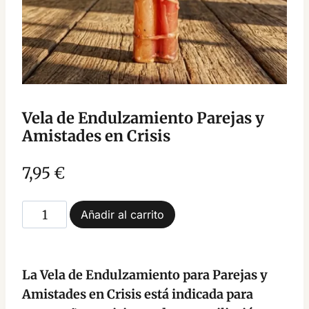
Vela de Endulzamiento Parejas y
Amistades en Crisis
7,95
€
Vela
Añadir al carrito
de
Endulzamiento
Parejas
La Vela de Endulzamiento para Parejas y
y
Amistades en Crisis está indicada para
Amistades