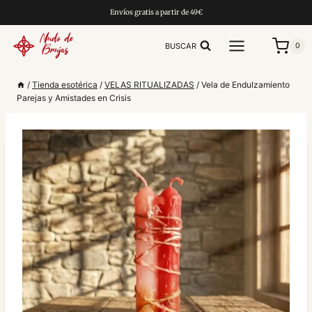
Saltar
Envíos gratis a partir de 49€
al
contenido
BUSCAR
0
/
Tienda esotérica
/
VELAS RITUALIZADAS
/
Vela de Endulzamiento
Parejas y Amistades en Crisis