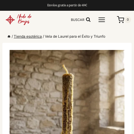
Saltar
Envíos gratis a partir de 49€
al
contenido
BUSCAR
0
/
Tienda esotérica
/
Vela de Laurel para el Éxito y Triunfo