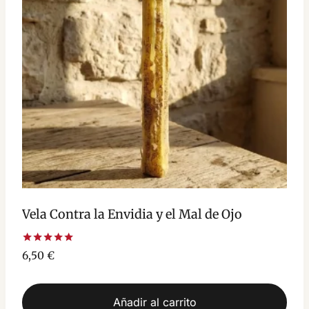
Vela Contra la Envidia y el Mal de Ojo
Valorado
6,50
€
con
5.00
de 5
Añadir al carrito