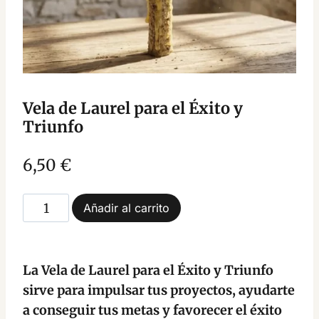
Vela de Laurel para el Éxito y
Triunfo
6,50
€
Vela
Añadir al carrito
de
Laurel
para
La Vela de Laurel para el Éxito y Triunfo
el
sirve para impulsar tus proyectos, ayudarte
Éxito
a conseguir tus metas y favorecer el éxito