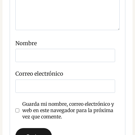
a
r
i
o
C
o
Nombre
m
e
n
t
a
r
Correo electrónico
i
o
Guarda mi nombre, correo electrónico y
web en este navegador para la próxima
vez que comente.