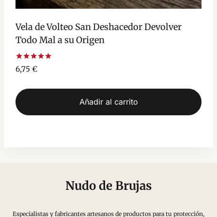
Vela de Volteo San Deshacedor Devolver
Todo Mal a su Origen
Valorado
6,75
€
con
5.00
de 5
Añadir al carrito
Nudo de Brujas
Especialistas y fabricantes artesanos de productos para tu protección,