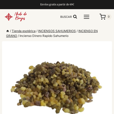
Saltar
Envíos gratis a partir de 49€
al
contenido
BUSCAR
0
/
Tienda esotérica
/
INCIENSOS SAHUMERIOS
/
INCIENSO EN
GRANO
/
Incienso Dinero Rapido Sahumerio