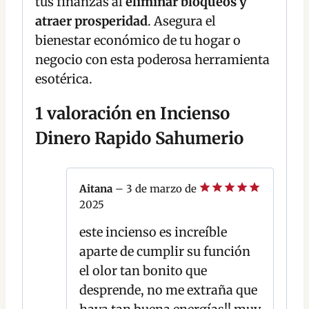
tus finanzas al
eliminar bloqueos y
atraer prosperidad
. Asegura el
bienestar económico de tu hogar o
negocio con esta poderosa herramienta
esotérica.
1 valoración en
Incienso
Dinero Rapido Sahumerio
Aitana
–
3 de marzo de
2025
Valorado
con
5
de 5
este incienso es increíble
aparte de cumplir su función
el olor tan bonito que
desprende, no me extraña que