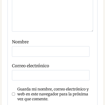
t
a
r
i
o
C
o
Nombre
m
e
n
t
a
r
Correo electrónico
i
o
Guarda mi nombre, correo electrónico y
web en este navegador para la próxima
vez que comente.