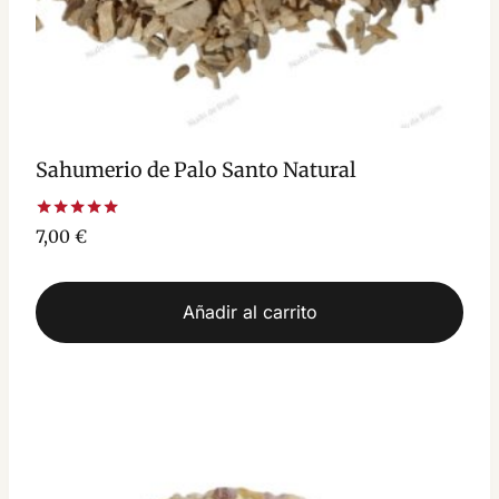
Sahumerio de Palo Santo Natural
Valorado
7,00
€
con
5.00
de 5
Añadir al carrito