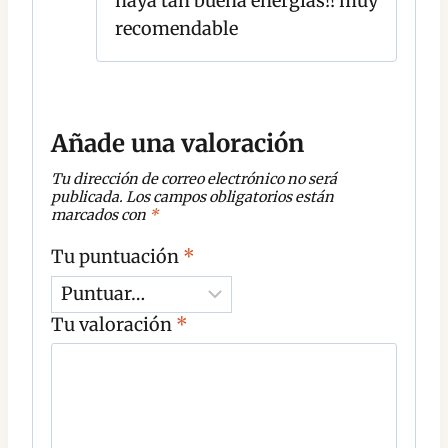
haya tan buena energías!! muy
recomendable
Añade una valoración
Tu dirección de correo electrónico no será
publicada.
Los campos obligatorios están
marcados con
*
Tu puntuación
*
Tu valoración
*
C
o
m
e
n