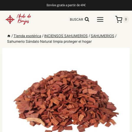
Saltar
Envíos gratis a partir de 49€
al
contenido
BUSCAR
0
/
Tienda esotérica
/
INCIENSOS SAHUMERIOS
/
SAHUMERIOS
/
Sahumerio Sándalo Natural limpia proteger el hogar