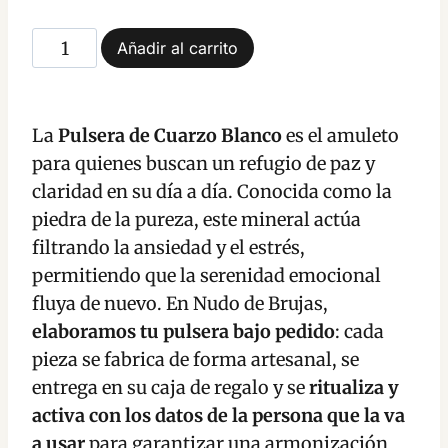
7,95 €
Pulsera
Añadir al carrito
hasta
de
Cuarzo
12,00 €
Blanco
La
Pulsera de Cuarzo Blanco
es el amuleto
Amuleto
para quienes buscan un refugio de paz y
de
claridad en su día a día. Conocida como la
Paz,
piedra de la pureza, este mineral actúa
Purificación
filtrando la ansiedad y el estrés,
y
permitiendo que la serenidad emocional
Serenidad
fluya de nuevo. En Nudo de Brujas,
Emocional
elaboramos tu pulsera bajo pedido
: cada
cantidad
pieza se fabrica de forma artesanal, se
entrega en su caja de regalo y se
ritualiza y
activa con los datos de la persona que la va
a usar
para garantizar una armonización