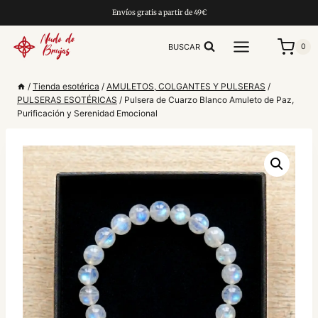
Saltar
Envíos gratis a partir de 49€
al
contenido
BUSCAR
0
/
Tienda esotérica
/
AMULETOS, COLGANTES Y PULSERAS
/
PULSERAS ESOTÉRICAS
/
Pulsera de Cuarzo Blanco Amuleto de Paz,
Purificación y Serenidad Emocional