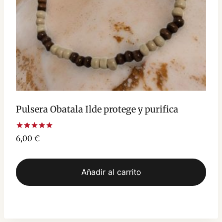
Pulsera Obatala Ilde protege y purifica
Valorado
6,00
€
con
5.00
de 5
Añadir al carrito