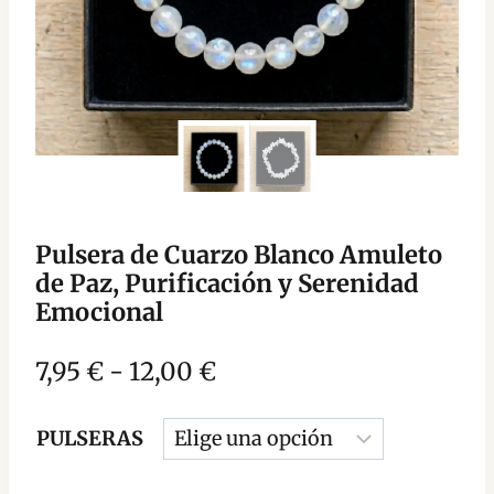
Pulsera de Cuarzo Blanco Amuleto
de Paz, Purificación y Serenidad
Emocional
Rango
7,95
€
-
12,00
€
de
PULSERAS
precios:
desde