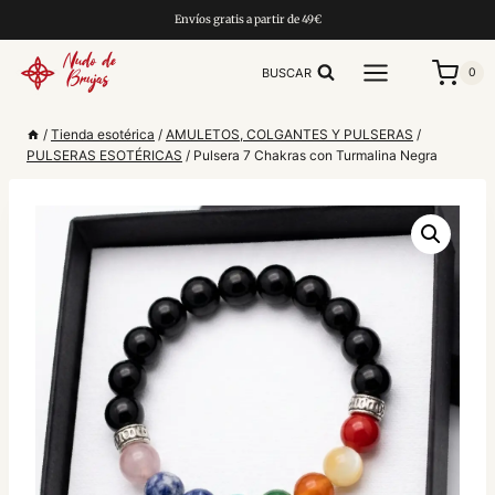
Saltar
Envíos gratis a partir de 49€
al
contenido
BUSCAR
0
/
Tienda esotérica
/
AMULETOS, COLGANTES Y PULSERAS
/
PULSERAS ESOTÉRICAS
/
Pulsera 7 Chakras con Turmalina Negra