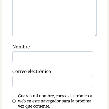
n
t
a
r
i
o
C
o
Nombre
m
e
n
t
a
r
Correo electrónico
i
o
Guarda mi nombre, correo electrónico y
web en este navegador para la próxima
vez que comente.