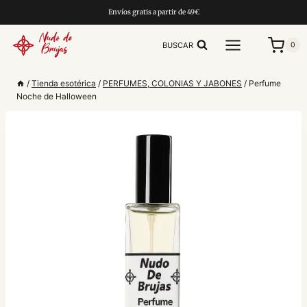
Saltar
Envíos gratis a partir de 49€
al
contenido
BUSCAR
0
/
Tienda esotérica
/
PERFUMES, COLONIAS Y JABONES
/
Perfume
Noche de Halloween