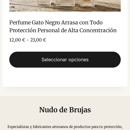
Perfume Gato Negro Arrasa con Todo
Protección Personal de Alta Concentración
Rango
12,00
€
-
23,00
€
de
precios:
Seleccionar opciones
desde
12,00 €
Este
hasta
producto
23,00 €
tiene
múltiples
variantes.
Nudo de Brujas
Las
opciones
Especialistas y fabricantes artesanos de productos para tu protección,
se