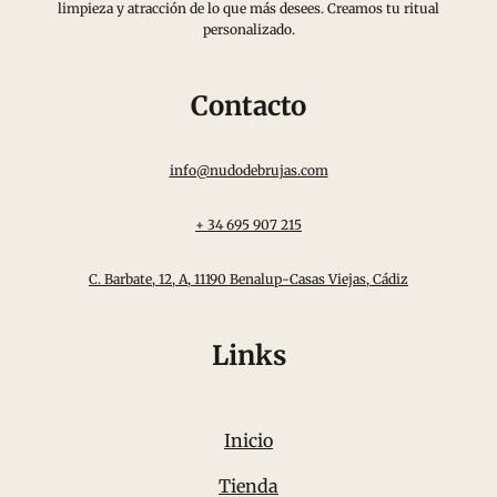
limpieza y atracción de lo que más desees. Creamos tu ritual
pueden
personalizado.
elegir
en
Contacto
la
página
info@nudodebrujas.com
de
producto
+ 34 695 907 215
C. Barbate, 12, A, 11190 Benalup-Casas Viejas, Cádiz
Links
Inicio
Tienda