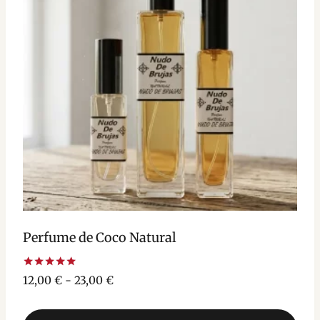
opciones
se
pueden
elegir
en
la
página
de
producto
Perfume de Coco Natural
Valorado
Rango
12,00
€
-
23,00
€
con
de
5.00
de 5
precios: