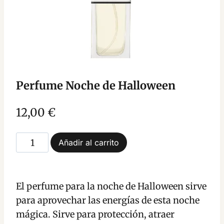
Perfume Noche de Halloween
12,00
€
Perfume
Añadir al carrito
Noche
de
Halloween
El perfume para la noche de Halloween sirve
cantidad
para aprovechar las energías de esta noche
mágica. Sirve para protección, atraer