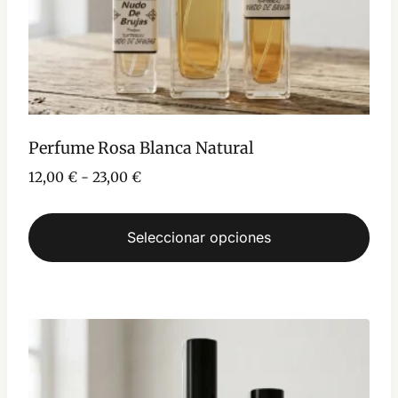
Perfume Rosa Blanca Natural
Rango
12,00
€
-
23,00
€
de
precios:
Seleccionar opciones
desde
12,00 €
Este
hasta
producto
23,00 €
tiene
múltiples
variantes.
Las