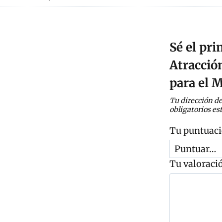
Sé el pr
Atracció
para el 
Tu dirección de
obligatorios e
Tu puntuac
Tu valoraci
C
o
m
e