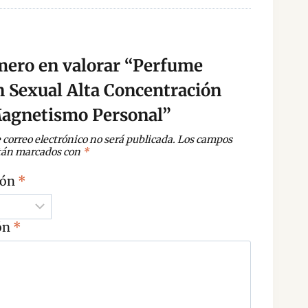
imero en valorar “Perfume
n Sexual Alta Concentración
Magnetismo Personal”
 correo electrónico no será publicada.
Los campos
stán marcados con
*
ión
*
ón
*