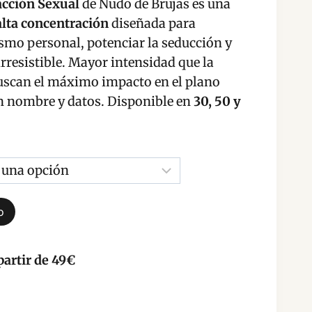
acción Sexual
de Nudo de Brujas es una
recios:
alta concentración
diseñada para
esde
ismo personal, potenciar la seducción y
irresistible. Mayor intensidad que la
2,00 €
uscan el máximo impacto en el plano
asta
n nombre y datos. Disponible en
30, 50 y
3,00 €
o
partir de 49€