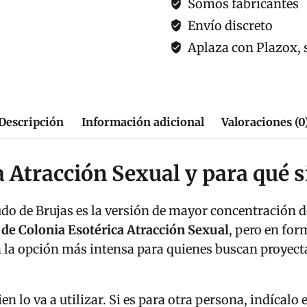
Somos fabricantes
el
Envío discreto
Magnetismo
Aplaza con Plazox, s
Personal
cantidad
Descripción
Información adicional
Valoraciones (0
a Atracción Sexual y para qué s
do de Brujas es la versión de mayor concentración de
de Colonia Esotérica Atracción Sexual
, pero en fo
en la opción más intensa para quienes buscan proyec
en lo va a utilizar. Si es para otra persona, indícal