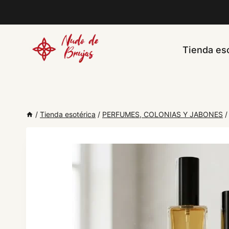
Saltar
al
contenido
Tienda eso
/
Tienda esotérica
/
PERFUMES, COLONIAS Y JABONES
/