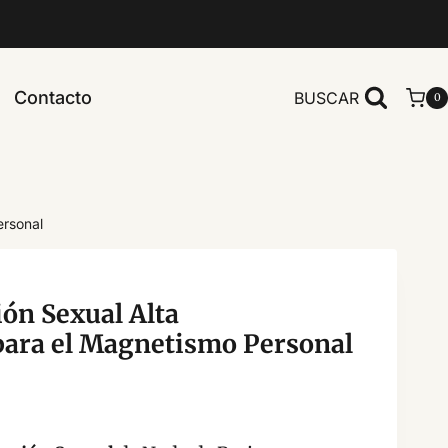
Contacto
BUSCAR
0
ersonal
ón Sexual Alta
para el Magnetismo Personal
ango
e