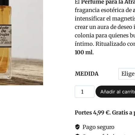
El
Perfume para la Atr
p
fragancia esotérica de
d
intensificar el magnet
crear un aura de deseo 
1
colonia para quienes b
h
íntimo. Ritualizado co
2
100 ml
.
MEDIDA
Perfume
Añadir al carrit
Atracción
Sexual
Portes 4,99 €. Gratis a 
Alta
Concentración
Pago seguro
para