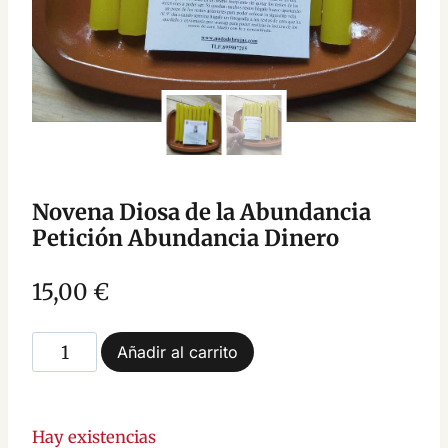
Novena Diosa de la Abundancia
Petición Abundancia Dinero
15,00
€
Novena
Añadir al carrito
Diosa
de
la
Hay existencias