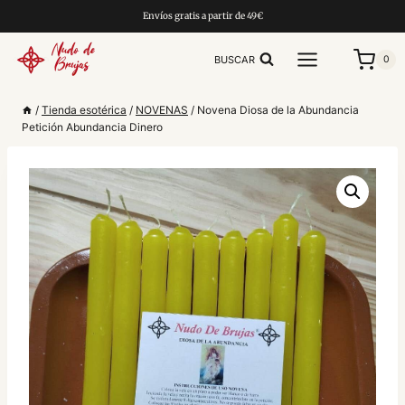
Saltar
Envíos gratis a partir de 49€
al
contenido
BUSCAR
0
/
Tienda esotérica
/
NOVENAS
/
Novena Diosa de la Abundancia
Petición Abundancia Dinero