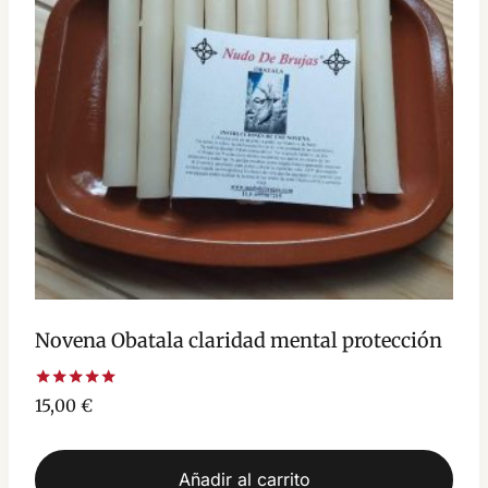
Novena Obatala claridad mental protección
Valorado
15,00
€
con
5.00
de 5
Añadir al carrito