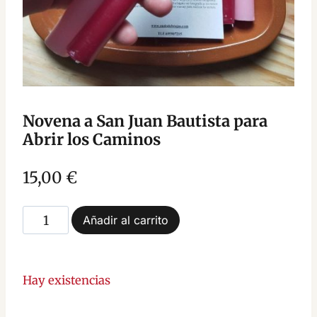
Novena a San Juan Bautista para
Abrir los Caminos
15,00
€
Novena
Añadir al carrito
a
San
Juan
Hay existencias
Bautista
para