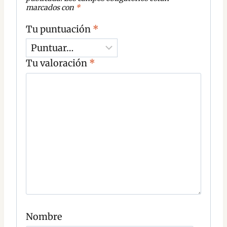
marcados con
*
Tu puntuación
*
Tu valoración
*
C
o
m
e
n
t
a
r
i
o
C
o
Nombre
m