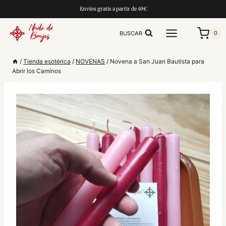
Saltar
Envíos gratis a partir de 49€
al
contenido
BUSCAR
0
/
Tienda esotérica
/
NOVENAS
/
Novena a San Juan Bautista para
Abrir los Caminos