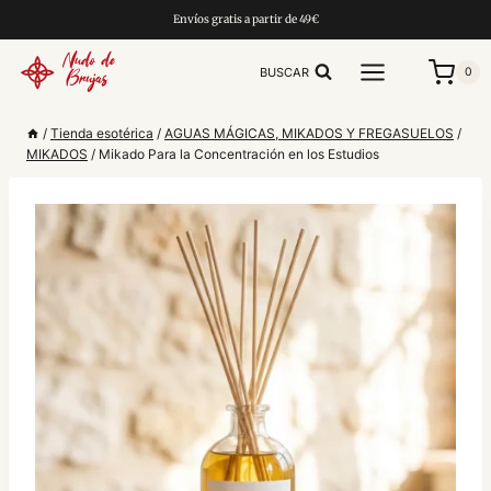
Saltar
Envíos gratis a partir de 49€
al
contenido
BUSCAR
0
/
Tienda esotérica
/
AGUAS MÁGICAS, MIKADOS Y FREGASUELOS
/
MIKADOS
/
Mikado Para la Concentración en los Estudios