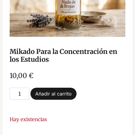
Mikado Para la Concentración en
los Estudios
10,00
€
Mikado
Añadir al carrito
Para
la
Concentración
Hay existencias
en
los