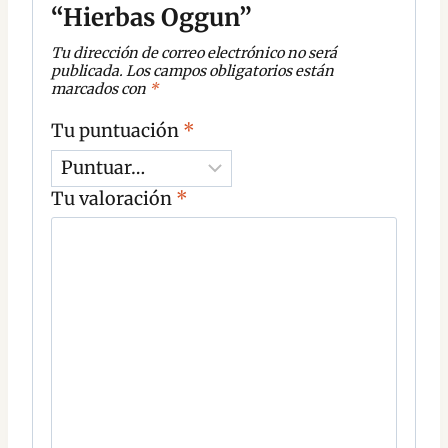
“Hierbas Oggun”
Tu dirección de correo electrónico no será
publicada.
Los campos obligatorios están
marcados con
*
Tu puntuación
*
Tu valoración
*
C
o
m
e
n
t
a
r
i
o