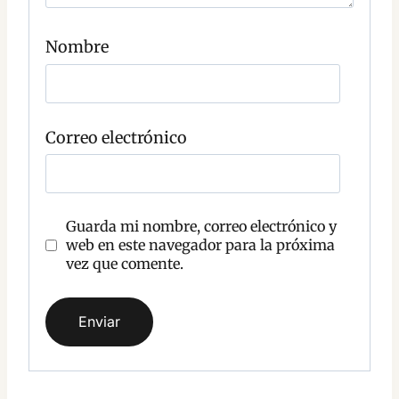
C
o
Nombre
m
e
n
t
a
r
Correo electrónico
i
o
Guarda mi nombre, correo electrónico y
web en este navegador para la próxima
vez que comente.