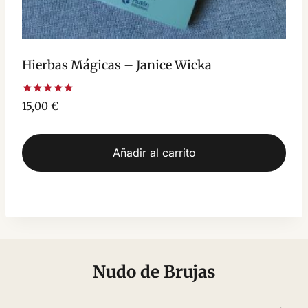
Hierbas Mágicas – Janice Wicka
Valorado
15,00
€
con
5.00
de 5
Añadir al carrito
Nudo de Brujas