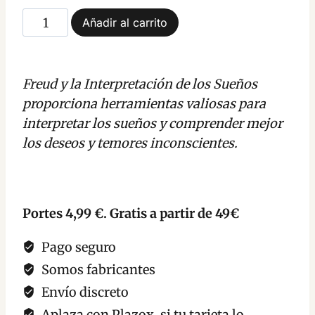
Freud
Añadir al carrito
y
la
Interpretación
Freud y la Interpretación de los Sueños
de
proporciona herramientas valiosas para
los
interpretar los sueños y comprender mejor
Sueños
los deseos y temores inconscientes.
-
Francesc
Cardona
Portes 4,99 €. Gratis a partir de 49€
cantidad
Pago seguro
Somos fabricantes
Envío discreto
Aplaza con Plazox, si tu tarjeta lo