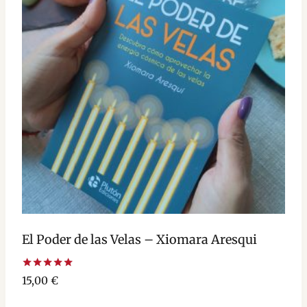
El Poder de las Velas – Xiomara Aresqui
Valorado
15,00
€
con
5.00