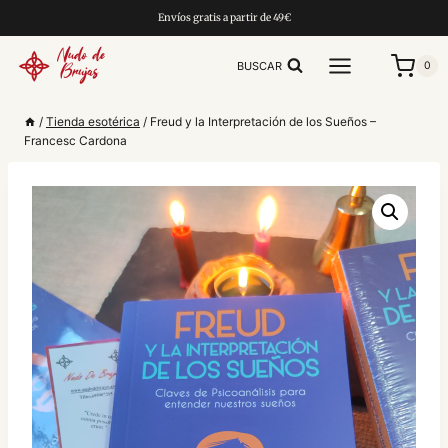
Saltar
Envíos gratis a partir de 49€
al
contenido
BUSCAR
0
/
Tienda esotérica
/
Freud y la Interpretación de los Sueños –
Francesc Cardona