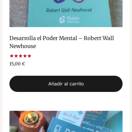
Desarrolla el Poder Mental – Robert Wall
Newhouse
Valorado
15,00
€
con
5.00
de 5
Añadir al carrito