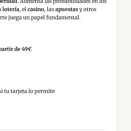
peridad
. Aumenta las probabilidades en los
a
lotería
, el
casino
, las
apuestas
y otros
erte juega un papel fundamental.
partir de 49€
i tu tarjeta lo permite