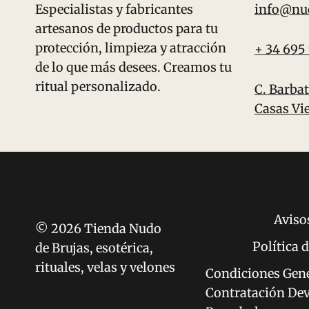
Especialistas y fabricantes
info@nu
artesanos de productos para tu
protección, limpieza y atracción
+ 34 695
de lo que más desees. Creamos tu
ritual personalizado.
C. Barbat
Casas Vie
Aviso
© 2026 Tienda Nudo
Política 
de Brujas, esotérica,
rituales, velas y velones
Condiciones Gene
Contratación Dev