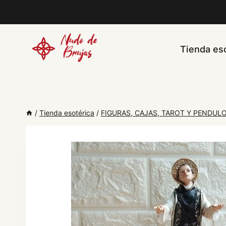
Saltar
al
contenido
Tienda eso
/
Tienda esotérica
/
FIGURAS, CAJAS, TAROT Y PENDUL