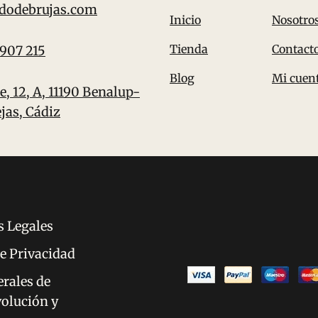
dodebrujas.com
Inicio
Nosotro
Tienda
Contact
 907 215
Blog
Mi cuen
e, 12, A, 11190 Benalup-
jas, Cádiz
s Legales
de Privacidad
rales de
olución y