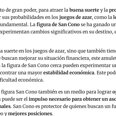
o de gran poder, para atraer la
buena suerte
y la
pr
 sus probabilidades en los
juegos de azar
, como la
l
l fundamental. La
figura de San Cono
se ha ganado un
 experimentan cambios significativos en su destino, 
la suerte en los juegos de azar, sino que también tien
e buscan mejorar su situación financiera, este amul
n la figura de San Cono cerca pueden experimentar 
encontrar una mayor
estabilidad económica
. Este pod
ficultad económica.
la figura San Cono también es un medio para lograr
o
 puede ser el
impulso necesario para obtener un as
nales
. San Cono es protector de quienes buscan un fu
eo y
mejores posiciones
.