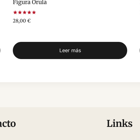
Figura Orula
Valorado
28,00
€
con
5.00
de 5
Leer más
acto
Links