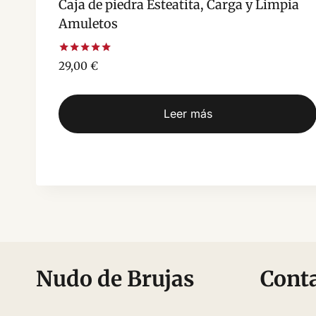
Caja de piedra Esteatita, Carga y Limpia
Amuletos
Valorado
29,00
€
con
5.00
de 5
Leer más
Nudo de Brujas
Cont