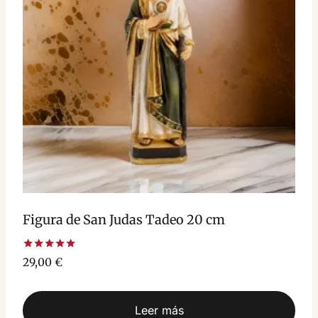
Figura de San Judas Tadeo 20 cm
Valorado
29,00
€
con
5.00
de 5
Leer más