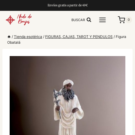
Saltar
Envíos gratis a partir de 49€
al
contenido
BUSCAR
0
/
Tienda esotérica
/
FIGURAS, CAJAS, TAROT Y PENDULOS
/
Figura
Obatalá