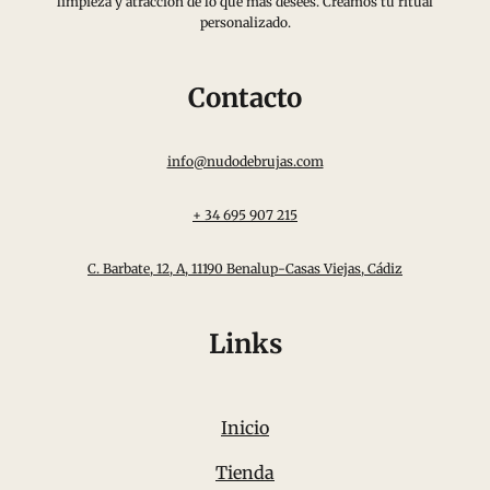
limpieza y atracción de lo que más desees. Creamos tu ritual
personalizado.
Contacto
info@nudodebrujas.com
+ 34 695 907 215
C. Barbate, 12, A, 11190 Benalup-Casas Viejas, Cádiz
Links
Inicio
Tienda