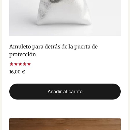
Amuleto para detrás de la puerta de
protección
Valorado
16,00
€
con
5.00
de 5
Añadir al carrito