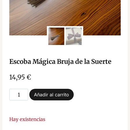
Escoba Mágica Bruja de la Suerte
14,95
€
Escoba
Añadir al carrito
Mágica
Bruja
de
Hay existencias
la