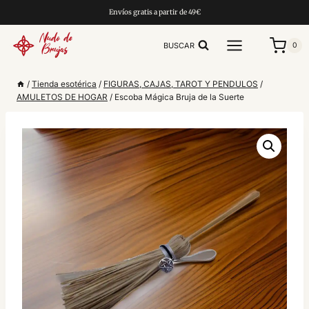
Saltar
Envíos gratis a partir de 49€
al
contenido
BUSCAR
0
/
Tienda esotérica
/
FIGURAS, CAJAS, TAROT Y PENDULOS
/
AMULETOS DE HOGAR
/
Escoba Mágica Bruja de la Suerte