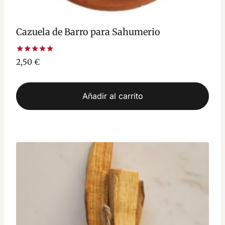
Cazuela de Barro para Sahumerio
Valorado
2,50
€
con
5.00
de 5
Añadir al carrito