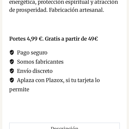
energética, protección espiritual y atracción
salvia
de prosperidad. Fabricación artesanal.
blanca,
ruda
y
Portes 4,99 €. Gratis a partir de 49€
canela
cantidad
Pago seguro
Somos fabricantes
Envío discreto
Aplaza con Plazox, si tu tarjeta lo
permite
Descripción