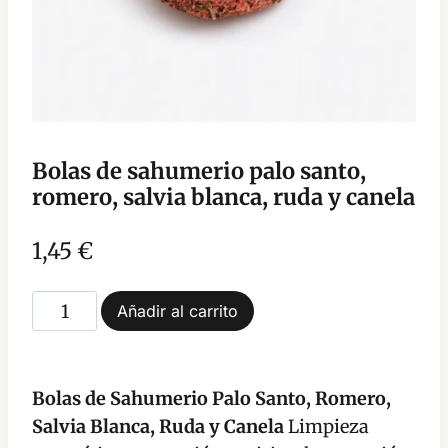
Bolas de sahumerio palo santo,
romero, salvia blanca, ruda y canela
1,45
€
Bolas
Añadir al carrito
de
sahumerio
palo
Bolas de Sahumerio Palo Santo, Romero,
santo,
Salvia Blanca, Ruda y Canela
Limpieza
romero,