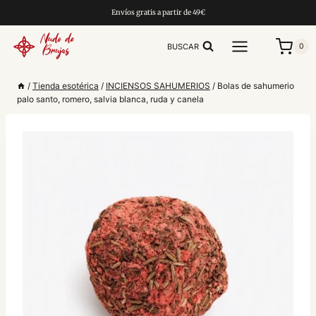
Saltar
Envíos gratis a partir de 49€
al
contenido
BUSCAR
0
/
Tienda esotérica
/
INCIENSOS SAHUMERIOS
/
Bolas de sahumerio
palo santo, romero, salvia blanca, ruda y canela