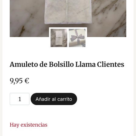
Amuleto de Bolsillo Llama Clientes
9,95
€
Amuleto
Añadir al carrito
de
Bolsillo
Llama
Hay existencias
Clientes