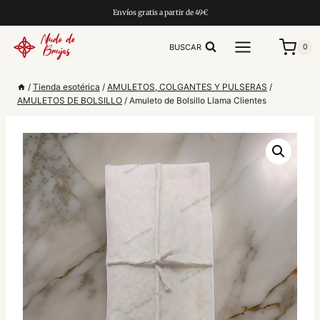
Saltar
Envíos gratis a partir de 49€
al
contenido
BUSCAR
0
/
Tienda esotérica
/
AMULETOS, COLGANTES Y PULSERAS
/
AMULETOS DE BOLSILLO
/
Amuleto de Bolsillo Llama Clientes