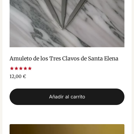
Amuleto de los Tres Clavos de Santa Elena
Valorado
12,00
€
con
5.00
de 5
Añadir al carrito