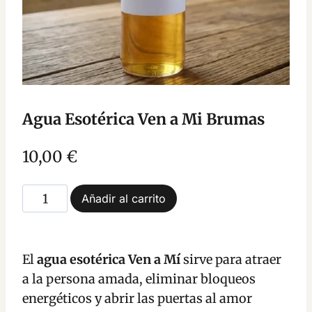
Agua Esotérica Ven a Mi Brumas
10,00
€
Agua
Añadir al carrito
Esotérica
Ven
a
El
agua esotérica Ven a Mí
sirve para atraer
Mi
a la persona amada, eliminar bloqueos
Brumas
energéticos y abrir las puertas al amor
cantidad