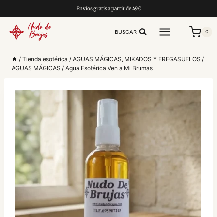
Saltar
Envíos gratis a partir de 49€
al
contenido
BUSCAR
0
/
Tienda esotérica
/
AGUAS MÁGICAS, MIKADOS Y FREGASUELOS
/
AGUAS MÁGICAS
/
Agua Esotérica Ven a Mi Brumas