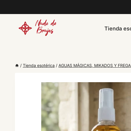
Saltar
al
contenido
Tienda eso
/
Tienda esotérica
/
AGUAS MÁGICAS, MIKADOS Y FREG