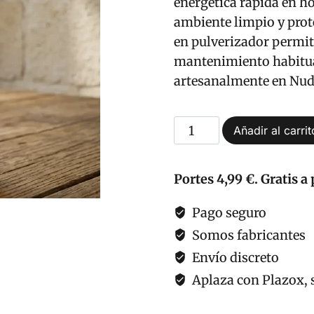
energética rápida en h
ambiente limpio y prot
en pulverizador permit
mantenimiento habitual.
artesanalmente en Nudo
Agua
Añadir al carrit
Esotérica
de
Portes 4,99 €. Gratis a 
Ruda
Bruma
Pago seguro
cantidad
Somos fabricantes
Envío discreto
Aplaza con Plazox, s