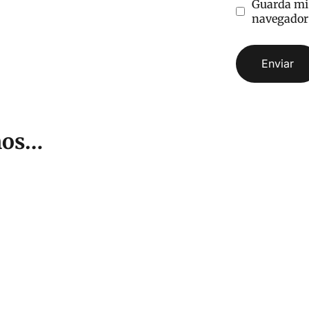
Guarda mi 
navegador 
mos…