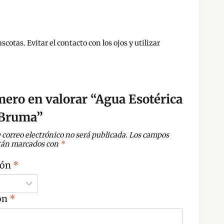
otas. Evitar el contacto con los ojos y utilizar
mero en valorar “Agua Esotérica
 Bruma”
 correo electrónico no será publicada.
Los campos
stán marcados con
*
ión
*
ón
*