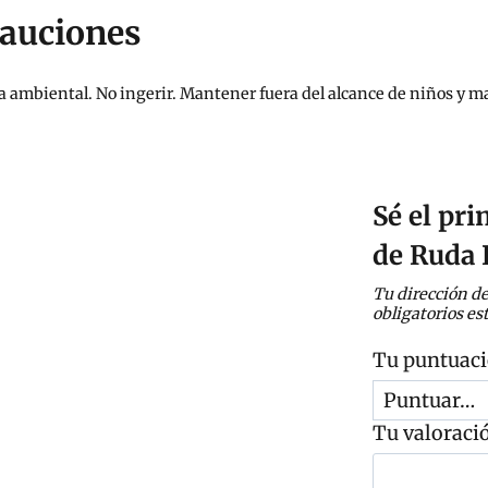
auciones
 ambiental. No ingerir. Mantener fuera del alcance de niños y masc
Sé el pri
de Ruda
Tu dirección de
obligatorios e
Tu puntuac
Tu valoraci
C