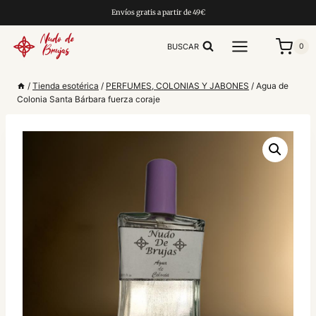
Saltar
Envíos gratis a partir de 49€
al
contenido
BUSCAR
0
/
Tienda esotérica
/
PERFUMES, COLONIAS Y JABONES
/
Agua de
Colonia Santa Bárbara fuerza coraje