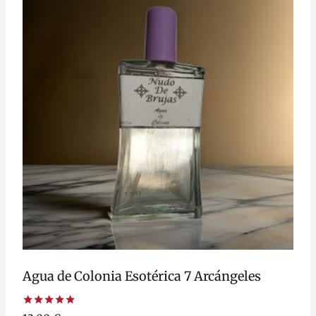
Agua de Colonia Esotérica 7 Arcángeles
Valorado