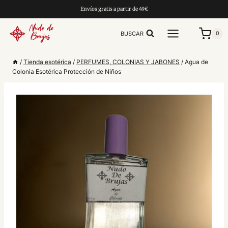
Saltar
Envíos gratis a partir de 49€
al
contenido
BUSCAR
0
/
Tienda esotérica
/
PERFUMES, COLONIAS Y JABONES
/
Agua de
Colonia Esotérica Protección de Niños