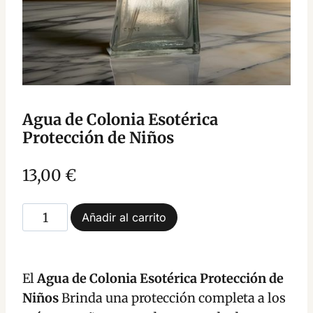
Agua de Colonia Esotérica
Protección de Niños
13,00
€
Agua
Añadir al carrito
de
Colonia
Esotérica
El
Agua de Colonia Esotérica Protección de
Protección
Niños
Brinda una protección completa a los
de