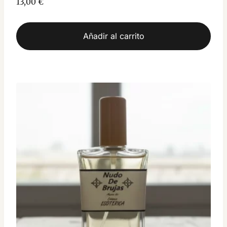
13,00
€
con
5.00
de 5
Añadir al carrito