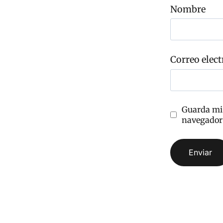
o
Nombre
m
e
n
t
a
r
Correo elect
i
o
Guarda mi 
navegador 