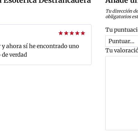
a Esotérica Destrancadera
Añade un
Tu dirección de
obligatorios e
Tu puntuac
Valorado
 y ahora sí he encontrado uno
con
5
de 5
Tu valoraci
 de verdad
C
o
m
e
n
t
a
r
i
o
C