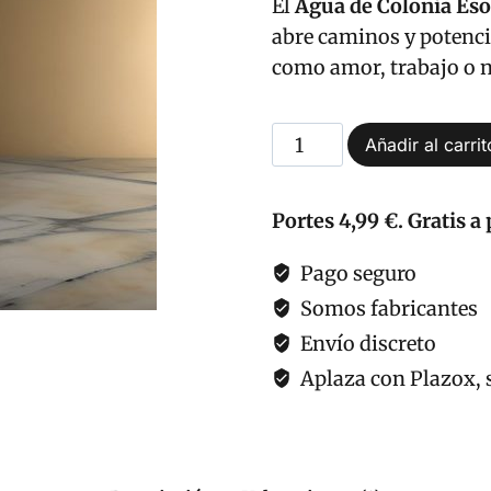
El
Agua de Colonia Eso
abre caminos y potencia
como amor, trabajo o n
Agua
Añadir al carrit
de
Colonia
Portes 4,99 €. Gratis a 
Esotérica
Destrancadera
Pago seguro
rompe
Somos fabricantes
obstáculos
Envío discreto
cantidad
Aplaza con Plazox, s