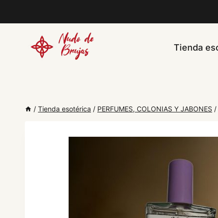
Saltar
al
contenido
Tienda eso
/
Tienda esotérica
/
PERFUMES, COLONIAS Y JABONES
/