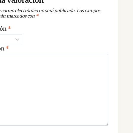
a valoración
 correo electrónico no será publicada.
Los campos
stán marcados con
*
ión
*
ón
*