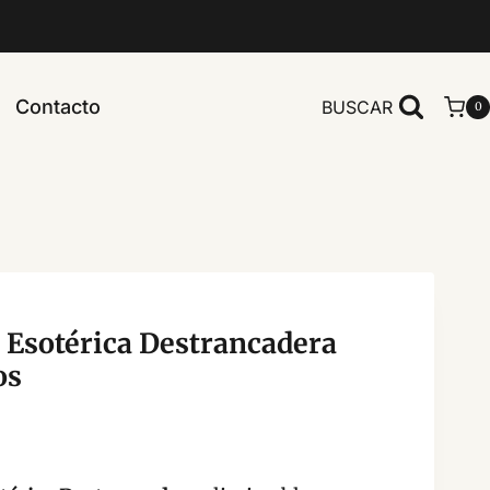
Contacto
BUSCAR
0
 Esotérica Destrancadera
os