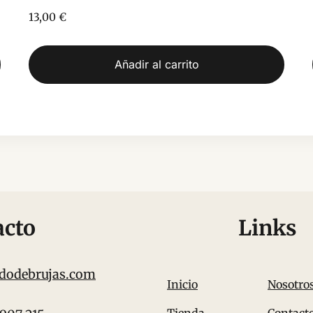
13,00
€
Añadir al carrito
acto
Links
dodebrujas.com
Inicio
Nosotro
Tienda
Contact