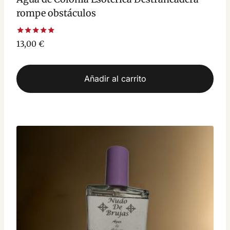
rompe obstáculos
Valorado
13,00
€
con
5.00
de 5
Añadir al carrito