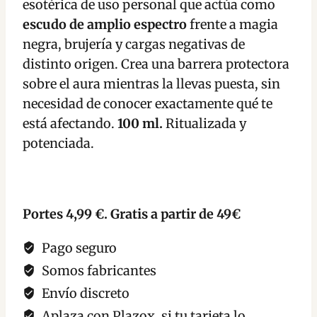
esotérica de uso personal que actúa como
Todo
escudo de amplio espectro
frente a magia
Escudo
negra, brujería y cargas negativas de
Personal
distinto origen. Crea una barrera protectora
cantidad
sobre el aura mientras la llevas puesta, sin
necesidad de conocer exactamente qué te
está afectando.
100 ml.
Ritualizada y
potenciada.
Portes 4,99 €. Gratis a partir de 49€
Pago seguro
Somos fabricantes
Envío discreto
Aplaza con Plazox, si tu tarjeta lo