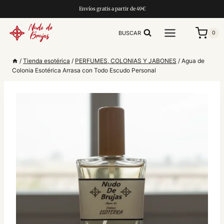
Saltar
Envíos gratis a partir de 49€
al
contenido
BUSCAR
0
/
Tienda esotérica
/
PERFUMES, COLONIAS Y JABONES
/
Agua de
Colonia Esotérica Arrasa con Todo Escudo Personal