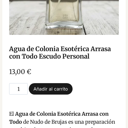
Agua de Colonia Esotérica Arrasa
con Todo Escudo Personal
13,00
€
Agua
Añadir al carrito
de
Colonia
Esotérica
El
Agua de Colonia Esotérica Arrasa con
Arrasa
Todo
de Nudo de Brujas es una preparación
con