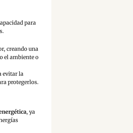
capacidad para
s.
or, creando una
o el ambiente o
 evitar la
ara protegerlos.
energética
, ya
energías