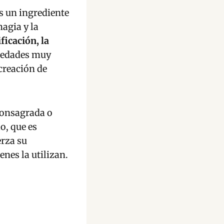
es un ingrediente
magia y la
ficación, la
piedades muy
 creación de
consagrada o
o, que es
erza su
nes la utilizan.