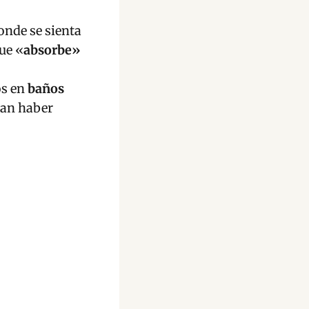
donde se sienta
que «
absorbe»
os en
baños
dan haber