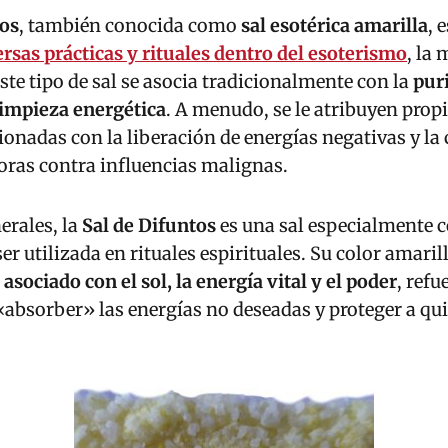
tos
, también conocida como
sal esotérica amarilla
, 
ersas prácticas y rituales dentro del esoterismo
, la 
Este tipo de sal se asocia tradicionalmente con la
puri
limpieza energética
. A menudo, se le atribuyen pro
ionadas con la liberación de energías negativas y la
oras contra influencias malignas.
erales, la
Sal de Difuntos
es una sal especialmente 
r utilizada en rituales espirituales. Su color amarill
e
asociado con el sol, la energía vital y el poder
, refu
absorber» las energías no deseadas y proteger a quie