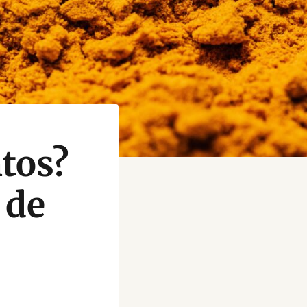
ntos?
 de