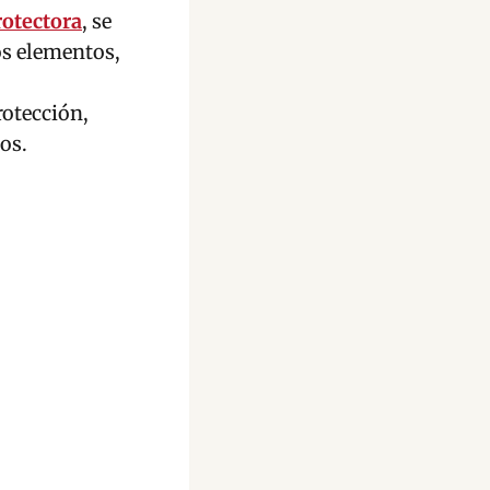
rotectora
, se
ros elementos,
rotección,
os.