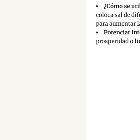
¿Cómo se uti
coloca sal de di
para aumentar la
Potenciar in
prosperidad o li