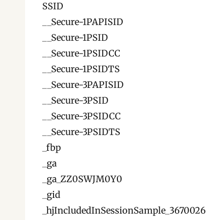
SSID
__Secure-1PAPISID
__Secure-1PSID
__Secure-1PSIDCC
__Secure-1PSIDTS
__Secure-3PAPISID
__Secure-3PSID
__Secure-3PSIDCC
__Secure-3PSIDTS
_fbp
_ga
_ga_ZZ0SWJM0Y0
_gid
_hjIncludedInSessionSample_3670026