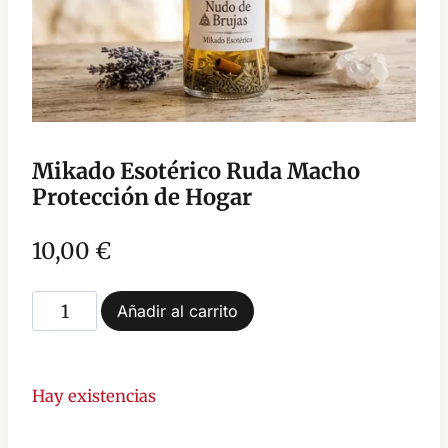
Mikado Esotérico Ruda Macho
Protección de Hogar
10,00
€
Mikado
Añadir al carrito
Esotérico
Ruda
Macho
Hay existencias
Protección
de