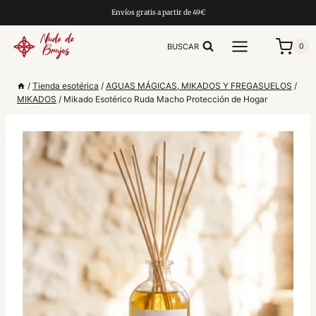
Saltar
Envíos gratis a partir de 49€
al
contenido
BUSCAR
0
/
Tienda esotérica
/
AGUAS MÁGICAS, MIKADOS Y FREGASUELOS
/
MIKADOS
/
Mikado Esotérico Ruda Macho Protección de Hogar