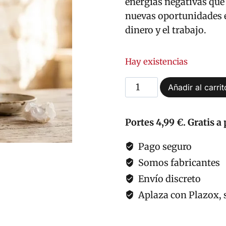
energías negativas que
nuevas oportunidades en
dinero y el trabajo.
Hay existencias
Mikado
Añadir al carrit
Esotérico
Abre
Portes 4,99 €. Gratis a 
Caminos
cantidad
Pago seguro
Somos fabricantes
Envío discreto
Aplaza con Plazox, s