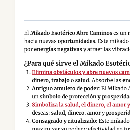
El
Mikado Esotérico Abre Caminos
es un r
hacia nuevas
oportunidades
. Este mikad
por
energías negativas
y atraer las vibrac
¿Para qué sirve el Mikado Esotér
Elimina obstáculos y abre nuevos cam
dinero
,
trabajo
o
salud
. Absorbe las
en
Antiguo amuleto de poder
: El Mikado
un
símbolo de protección y prosperida
Simboliza la salud, el dinero, el amor 
deseas:
salud
,
dinero
,
amor
y
prosperi
Consagrado y ritualizado
: Este mikado
maximizar su poder y efectividad en tus