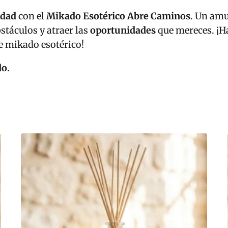
idad
con el
Mikado Esotérico Abre Caminos
. Un amu
bstáculos y atraer las
oportunidades
que mereces. ¡Ha
e mikado esotérico!
do.