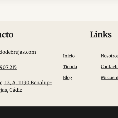
acto
Links
dodebrujas.com
Inicio
Nosotro
Tienda
Contact
 907 215
Blog
Mi cuen
e, 12, A, 11190 Benalup-
jas, Cádiz