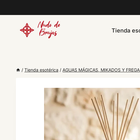
Saltar
al
contenido
Tienda eso
/
Tienda esotérica
/
AGUAS MÁGICAS, MIKADOS Y FREG