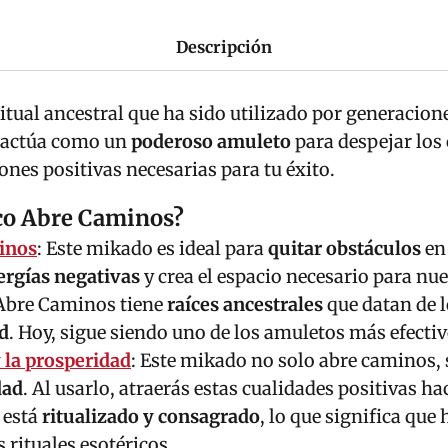
Descripción
itual ancestral que ha sido utilizado por generacion
o actúa como un
poderoso amuleto
para despejar los
iones positivas necesarias para tu éxito.
ico Abre Caminos?
inos
: Este mikado es ideal para
quitar obstáculos
en 
ergías negativas
y crea el espacio necesario para nu
 Abre Caminos tiene
raíces ancestrales
que datan de 
d
. Hoy, sigue siendo uno de los amuletos más efecti
y la prosperidad
: Este mikado no solo abre caminos,
dad
. Al usarlo, atraerás estas cualidades positivas hac
 está
ritualizado y consagrado
, lo que significa qu
 rituales esotéricos.